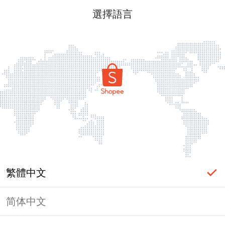
選擇語言
繁體中文
简体中文
頁面無法顯示