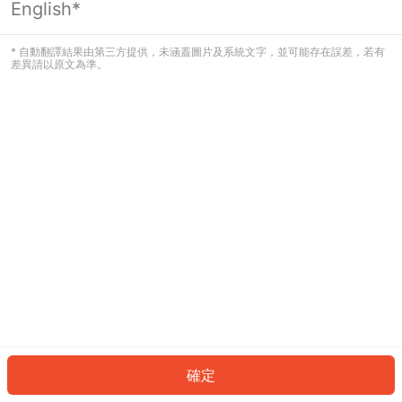
English*
發生錯誤！請登入並再試一次或回到主
頁。
* 自動翻譯結果由第三方提供，未涵蓋圖片及系統文字，並可能存在誤差，若有
差異請以原文為準。
登入
返回首頁
確定
ID: 204e72cf007-65ae-4869-88d0-46c7af2f4752