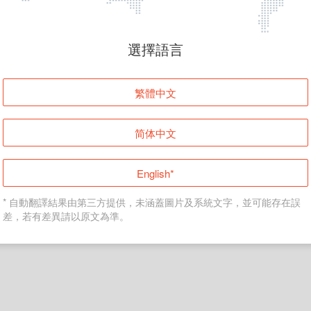
頁面無法顯示
選擇語言
發生錯誤！請登入並再試一次或回到主頁。
繁體中文
登入
简体中文
返回首頁
English*
* 自動翻譯結果由第三方提供，未涵蓋圖片及系統文字，並可能存在誤
差，若有差異請以原文為準。