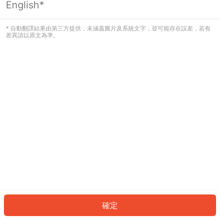
English*
發生錯誤！請登入並再試一次或回到主
頁。
* 自動翻譯結果由第三方提供，未涵蓋圖片及系統文字，並可能存在誤差，若有
差異請以原文為準。
登入
返回首頁
確定
ID: 3695687e8e1-4a51-4e35-bea5-451f93b78c55