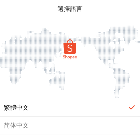
選擇語言
繁體中文
简体中文
頁面無法顯示