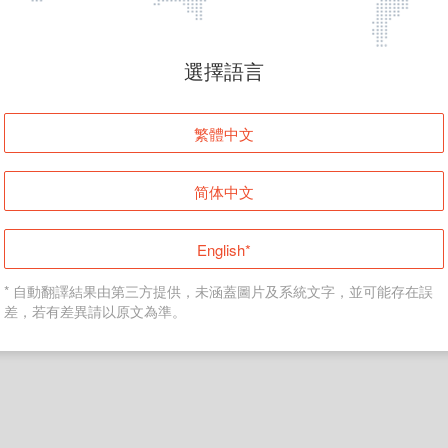
頁面無法顯示
選擇語言
發生錯誤！請登入並再試一次或回到主頁。
繁體中文
登入
简体中文
返回首頁
English*
* 自動翻譯結果由第三方提供，未涵蓋圖片及系統文字，並可能存在誤
差，若有差異請以原文為準。