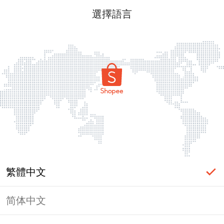
選擇語言
繁體中文
简体中文
頁面無法顯示