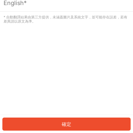
English*
發生錯誤！請登入並再試一次或回到主
頁。
* 自動翻譯結果由第三方提供，未涵蓋圖片及系統文字，並可能存在誤差，若有
差異請以原文為準。
登入
返回首頁
確定
ID: 184f996722c-f4e4-4807-a7c4-441f59ae40fd