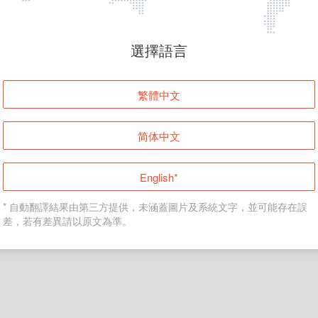
頁面無法顯示
選擇語言
發生錯誤！請登入並再試一次或回到主頁。
繁體中文
登入
简体中文
返回首頁
English*
* 自動翻譯結果由第三方提供，未涵蓋圖片及系統文字，並可能存在誤
差，若有差異請以原文為準。