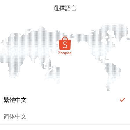
選擇語言
繁體中文
简体中文
頁面無法顯示