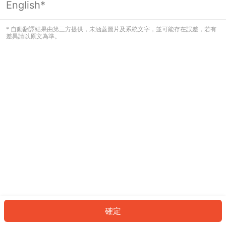
English*
發生錯誤！請登入並再試一次或回到主
頁。
* 自動翻譯結果由第三方提供，未涵蓋圖片及系統文字，並可能存在誤差，若有
差異請以原文為準。
登入
返回首頁
確定
ID: 89445b4af22-2c7d-4c95-bd44-ba1b5a14e2d1