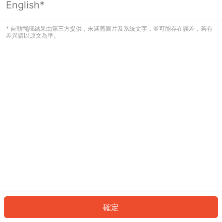
English*
發生錯誤！請登入並再試一次或回到主
頁。
* 自動翻譯結果由第三方提供，未涵蓋圖片及系統文字，並可能存在誤差，若有
差異請以原文為準。
登入
返回首頁
確定
ID: 301a609ed5-6344-45ec-8c66-f4b661cd8ab0