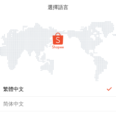
選擇語言
繁體中文
简体中文
頁面無法顯示