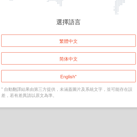
頁面無法顯示
選擇語言
發生錯誤！請登入並再試一次或回到主頁。
繁體中文
登入
简体中文
返回首頁
English*
* 自動翻譯結果由第三方提供，未涵蓋圖片及系統文字，並可能存在誤
差，若有差異請以原文為準。