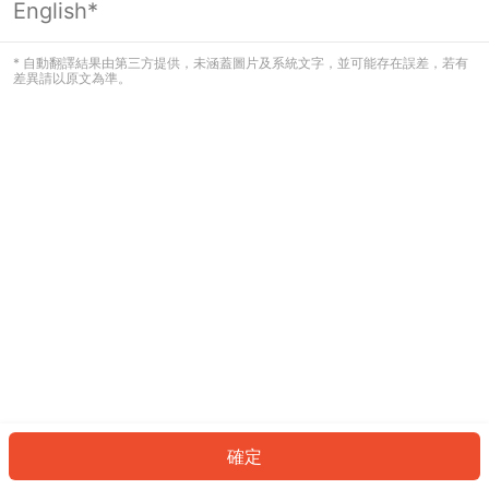
English*
發生錯誤！請登入並再試一次或回到主
頁。
* 自動翻譯結果由第三方提供，未涵蓋圖片及系統文字，並可能存在誤差，若有
差異請以原文為準。
登入
返回首頁
確定
ID: 91253cdb9e6-b7a2-44a1-82c0-010bc3af5178