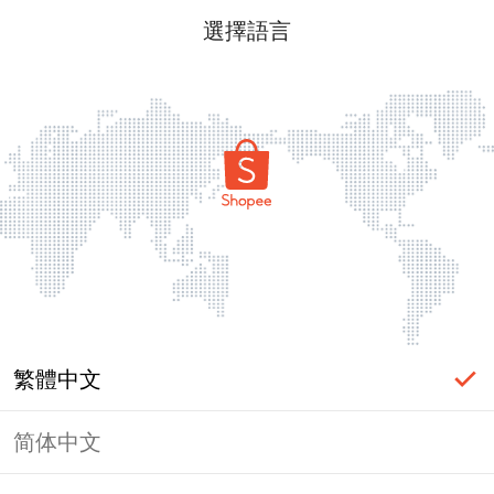
選擇語言
繁體中文
简体中文
頁面無法顯示