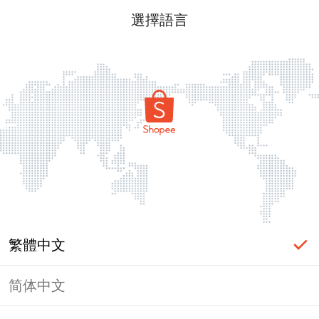
選擇語言
繁體中文
简体中文
頁面無法顯示