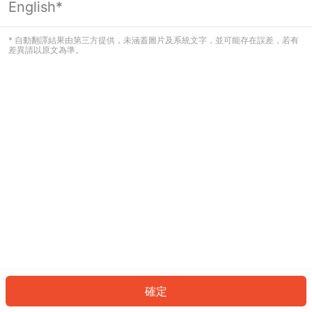
English*
發生錯誤！請登入並再試一次或回到主
頁。
* 自動翻譯結果由第三方提供，未涵蓋圖片及系統文字，並可能存在誤差，若有
差異請以原文為準。
登入
返回首頁
確定
ID: 681120dc98-ec3a-4ce4-8e70-ad59fc4fb1e0