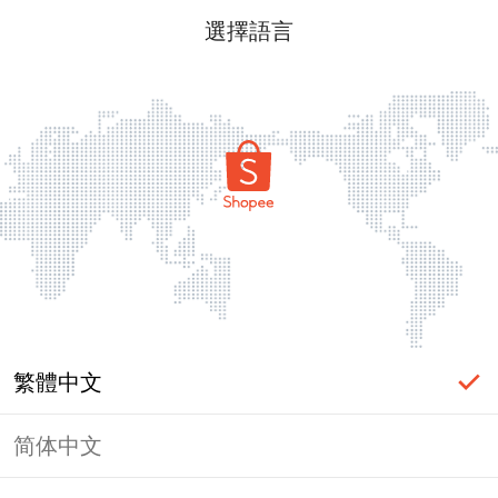
選擇語言
繁體中文
简体中文
頁面無法顯示