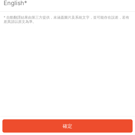
English*
發生錯誤！請登入並再試一次或回到主
頁。
* 自動翻譯結果由第三方提供，未涵蓋圖片及系統文字，並可能存在誤差，若有
差異請以原文為準。
登入
返回首頁
確定
ID: 456c694736d-6339-4124-9d34-f5b544921774