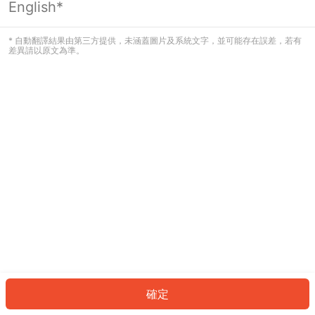
English*
發生錯誤！請登入並再試一次或回到主
頁。
* 自動翻譯結果由第三方提供，未涵蓋圖片及系統文字，並可能存在誤差，若有
差異請以原文為準。
登入
返回首頁
確定
ID: 121952951f7-47ba-420d-8290-6d0792c3b17c