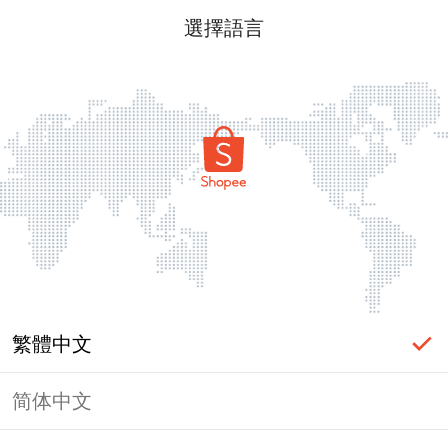
選擇語言
繁體中文
简体中文
頁面無法顯示