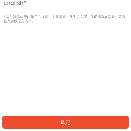
English*
發生錯誤！請登入並再試一次或回到主
頁。
* 自動翻譯結果由第三方提供，未涵蓋圖片及系統文字，並可能存在誤差，若有
差異請以原文為準。
登入
返回首頁
確定
ID: 4736213c14c-48e5-44cd-b51e-9f1cfc3ec827