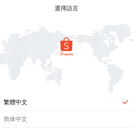
選擇語言
繁體中文
简体中文
頁面無法顯示