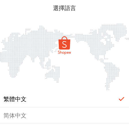
選擇語言
繁體中文
简体中文
頁面無法顯示