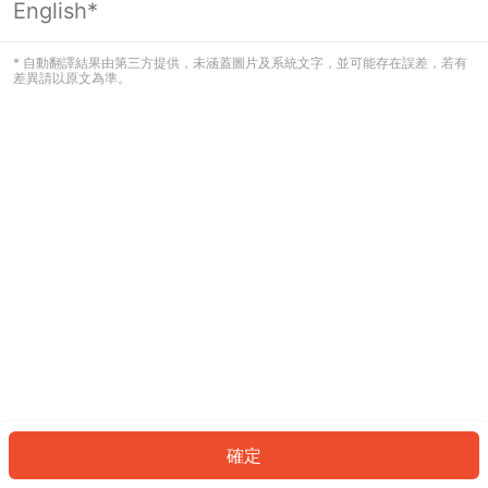
English*
發生錯誤！請登入並再試一次或回到主
頁。
* 自動翻譯結果由第三方提供，未涵蓋圖片及系統文字，並可能存在誤差，若有
差異請以原文為準。
登入
返回首頁
確定
ID: 876093521f3-3ff0-4934-bcdc-8c4a8ddd9c77