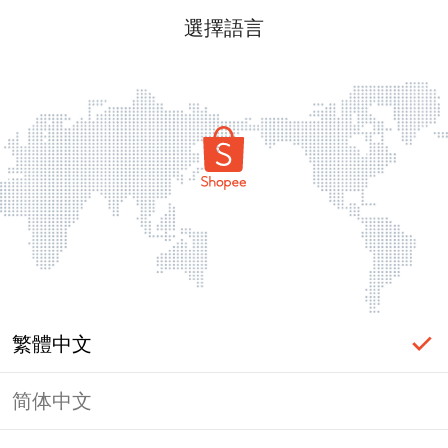
選擇語言
繁體中文
简体中文
頁面無法顯示