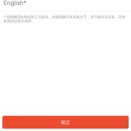
English*
發生錯誤！請登入並再試一次或回到主
頁。
* 自動翻譯結果由第三方提供，未涵蓋圖片及系統文字，並可能存在誤差，若有
差異請以原文為準。
登入
返回首頁
確定
ID: 591be1e09f9-01c6-416d-81e0-bd8d8f409a67