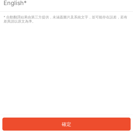
English*
發生錯誤！請登入並再試一次或回到主
頁。
* 自動翻譯結果由第三方提供，未涵蓋圖片及系統文字，並可能存在誤差，若有
差異請以原文為準。
登入
返回首頁
確定
ID: 3945760f02c-2db3-4398-ac29-c30daccf7f95