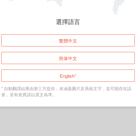
頁面無法顯示
選擇語言
發生錯誤！請登入並再試一次或回到主頁。
繁體中文
登入
简体中文
返回首頁
English*
* 自動翻譯結果由第三方提供，未涵蓋圖片及系統文字，並可能存在誤
差，若有差異請以原文為準。