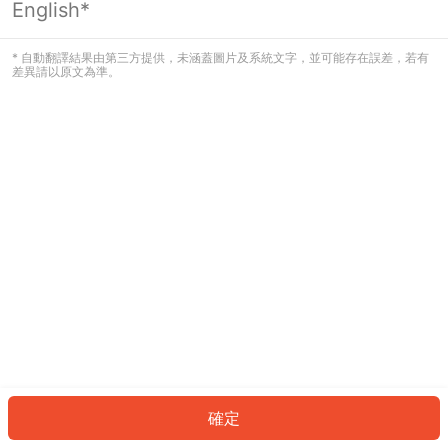
English*
發生錯誤！請登入並再試一次或回到主
頁。
* 自動翻譯結果由第三方提供，未涵蓋圖片及系統文字，並可能存在誤差，若有
差異請以原文為準。
登入
返回首頁
確定
ID: 15a4a3869f-256f-42c4-bcc9-40776b9bc91f