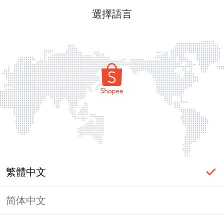
選擇語言
繁體中文
简体中文
頁面無法顯示