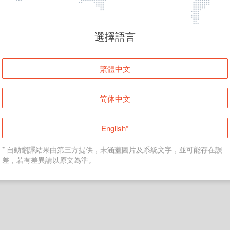
頁面無法顯示
選擇語言
發生錯誤！請登入並再試一次或回到主頁。
繁體中文
登入
简体中文
返回首頁
English*
* 自動翻譯結果由第三方提供，未涵蓋圖片及系統文字，並可能存在誤
差，若有差異請以原文為準。