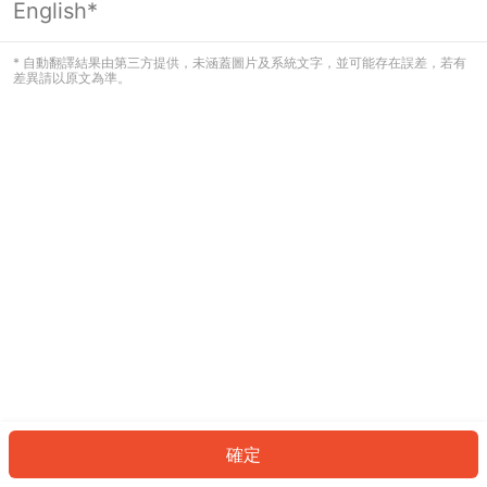
English*
發生錯誤！請登入並再試一次或回到主
頁。
* 自動翻譯結果由第三方提供，未涵蓋圖片及系統文字，並可能存在誤差，若有
差異請以原文為準。
登入
返回首頁
確定
ID: 37089da2513-cde8-4ff9-9e00-0a7abb5c8ebc