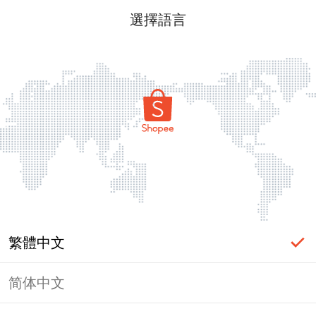
選擇語言
繁體中文
简体中文
頁面無法顯示