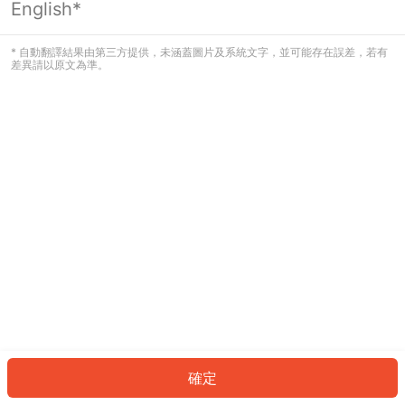
English*
發生錯誤！請登入並再試一次或回到主
頁。
* 自動翻譯結果由第三方提供，未涵蓋圖片及系統文字，並可能存在誤差，若有
差異請以原文為準。
登入
返回首頁
確定
ID: 39659c4b380-0f05-482e-bbcd-7fc3f7e3ae44