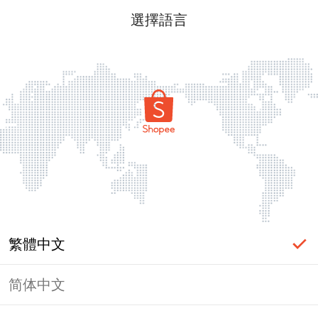
選擇語言
繁體中文
简体中文
頁面無法顯示