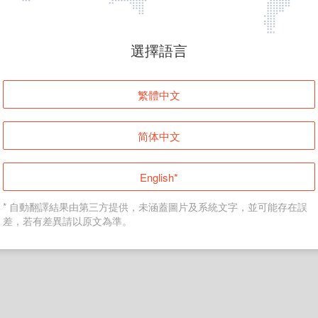
頁面無法顯示
選擇語言
發生錯誤！請登入並再試一次或回到主頁。
繁體中文
登入
简体中文
返回首頁
English*
* 自動翻譯結果由第三方提供，未涵蓋圖片及系統文字，並可能存在誤
差，若有差異請以原文為準。