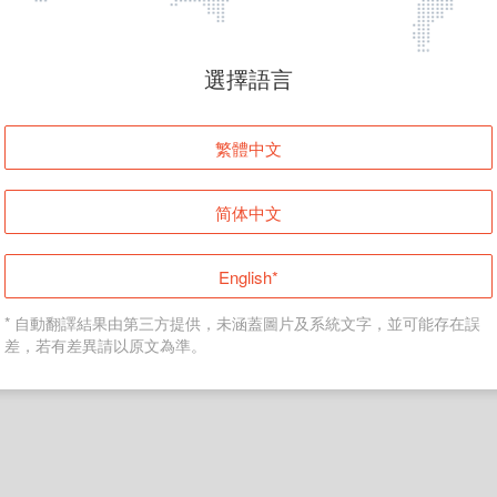
頁面無法顯示
選擇語言
發生錯誤！請登入並再試一次或回到主頁。
繁體中文
登入
简体中文
返回首頁
English*
* 自動翻譯結果由第三方提供，未涵蓋圖片及系統文字，並可能存在誤
差，若有差異請以原文為準。