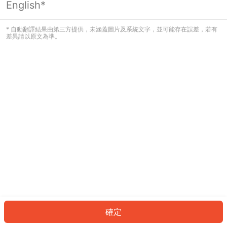
English*
發生錯誤！請登入並再試一次或回到主
頁。
* 自動翻譯結果由第三方提供，未涵蓋圖片及系統文字，並可能存在誤差，若有
差異請以原文為準。
登入
返回首頁
確定
ID: 830fd070b1f-24c1-43bb-a9c1-3f3b4607b9b8