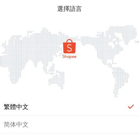
選擇語言
繁體中文
简体中文
頁面無法顯示