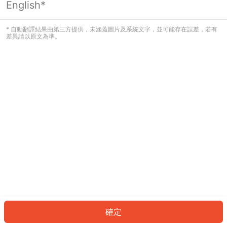
English*
發生錯誤！請登入並再試一次或回到主
頁。
* 自動翻譯結果由第三方提供，未涵蓋圖片及系統文字，並可能存在誤差，若有
差異請以原文為準。
登入
返回首頁
確定
ID: 562aae2a8fd-05a9-43e7-a51d-20a9f78821b4