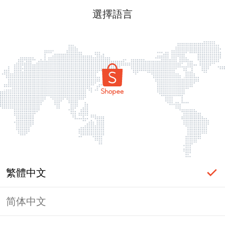
選擇語言
繁體中文
简体中文
頁面無法顯示