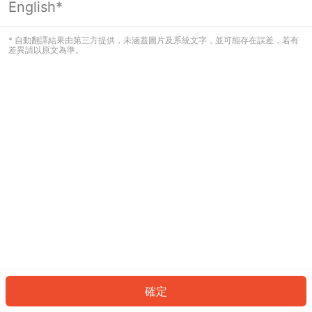
English*
發生錯誤！請登入並再試一次或回到主
頁。
* 自動翻譯結果由第三方提供，未涵蓋圖片及系統文字，並可能存在誤差，若有
差異請以原文為準。
登入
返回首頁
確定
ID: 578e017014c-7486-4305-888b-5c8765996c74