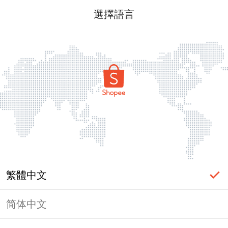
選擇語言
繁體中文
简体中文
頁面無法顯示