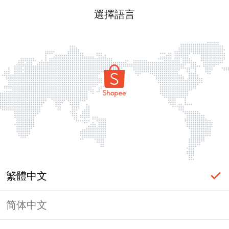
選擇語言
繁體中文
简体中文
頁面無法顯示