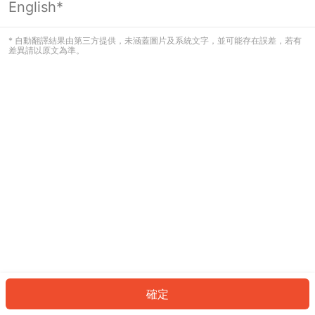
English*
發生錯誤！請登入並再試一次或回到主
頁。
* 自動翻譯結果由第三方提供，未涵蓋圖片及系統文字，並可能存在誤差，若有
差異請以原文為準。
登入
返回首頁
確定
ID: 240f3d8b91e-af5c-4029-922e-eaf8e3624ec5