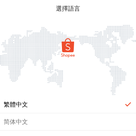
選擇語言
繁體中文
简体中文
頁面無法顯示