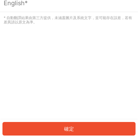
English*
發生錯誤！請登入並再試一次或回到主
頁。
* 自動翻譯結果由第三方提供，未涵蓋圖片及系統文字，並可能存在誤差，若有
差異請以原文為準。
登入
返回首頁
確定
ID: 7723d2b96c2-b361-413a-bcb4-cb21f3d4dd60