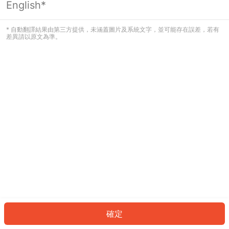
English*
發生錯誤！請登入並再試一次或回到主
頁。
* 自動翻譯結果由第三方提供，未涵蓋圖片及系統文字，並可能存在誤差，若有
差異請以原文為準。
登入
返回首頁
確定
ID: 524cc95b837-9c30-402f-bfd0-a88c759c00d2