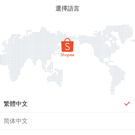
選擇語言
繁體中文
简体中文
頁面無法顯示