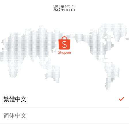
選擇語言
繁體中文
简体中文
頁面無法顯示