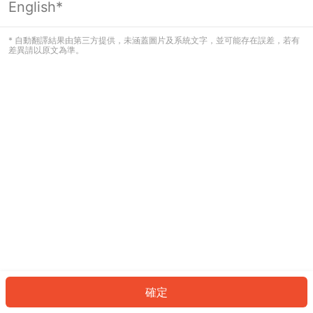
English*
發生錯誤！請登入並再試一次或回到主
頁。
* 自動翻譯結果由第三方提供，未涵蓋圖片及系統文字，並可能存在誤差，若有
差異請以原文為準。
登入
返回首頁
確定
ID: 230ba4551c-d9df-42ed-94ac-3ac00aef88aa