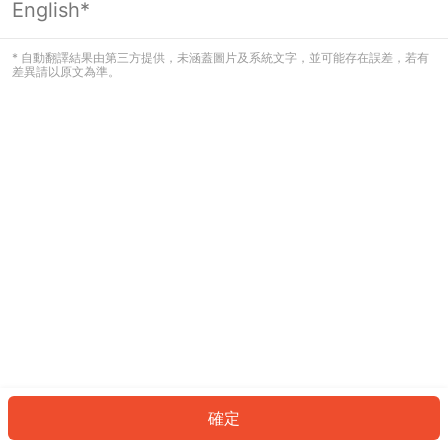
English*
發生錯誤！請登入並再試一次或回到主
頁。
* 自動翻譯結果由第三方提供，未涵蓋圖片及系統文字，並可能存在誤差，若有
差異請以原文為準。
登入
返回首頁
確定
ID: 86786ead54c-6b43-4c5f-a17d-9b187ba514b4