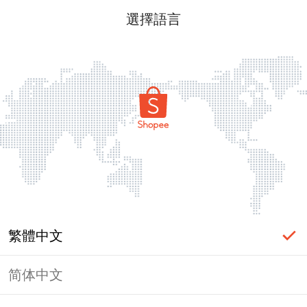
選擇語言
繁體中文
简体中文
頁面無法顯示