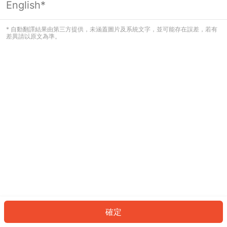
English*
發生錯誤！請登入並再試一次或回到主
頁。
* 自動翻譯結果由第三方提供，未涵蓋圖片及系統文字，並可能存在誤差，若有
差異請以原文為準。
登入
返回首頁
確定
ID: 1659b25905f-a869-4bf5-9d05-8a0e701f62a7