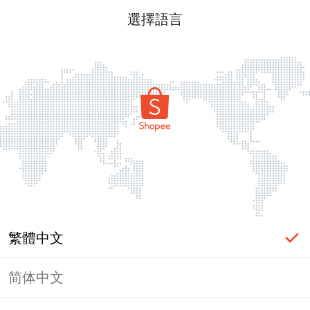
選擇語言
繁體中文
简体中文
頁面無法顯示