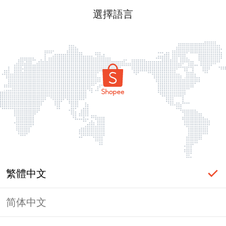
選擇語言
繁體中文
简体中文
頁面無法顯示