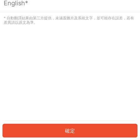
English*
發生錯誤！請登入並再試一次或回到主
頁。
* 自動翻譯結果由第三方提供，未涵蓋圖片及系統文字，並可能存在誤差，若有
差異請以原文為準。
登入
返回首頁
確定
ID: 98f5af2760-8efd-40e8-b161-30d21265c591