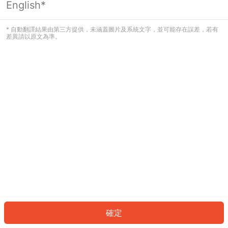
English*
發生錯誤！請登入並再試一次或回到主
頁。
* 自動翻譯結果由第三方提供，未涵蓋圖片及系統文字，並可能存在誤差，若有
差異請以原文為準。
登入
返回首頁
確定
ID: 974e5099092-6f6b-4c62-8600-9d3c52cd5e63