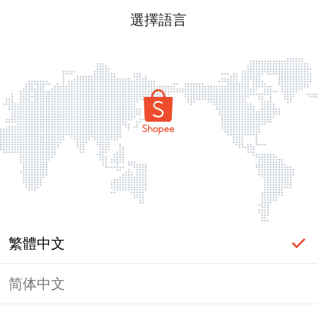
選擇語言
繁體中文
简体中文
頁面無法顯示