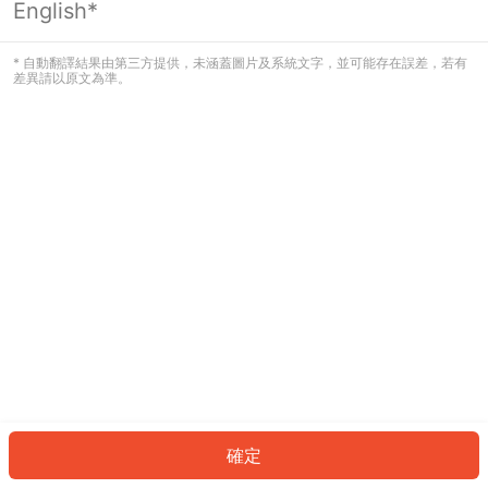
English*
發生錯誤！請登入並再試一次或回到主
頁。
* 自動翻譯結果由第三方提供，未涵蓋圖片及系統文字，並可能存在誤差，若有
差異請以原文為準。
登入
返回首頁
確定
ID: 5468b907742-15bf-41d9-9bdc-5a5b150ed56f