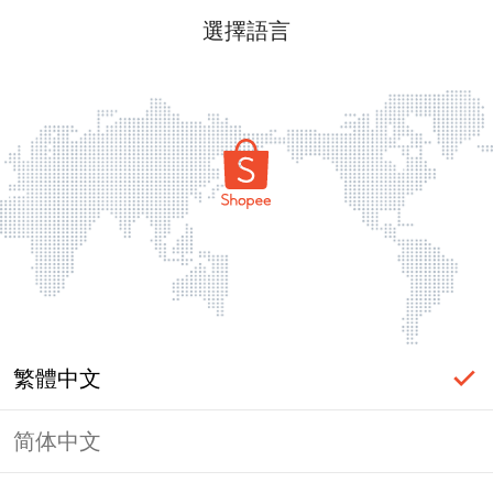
選擇語言
繁體中文
简体中文
頁面無法顯示