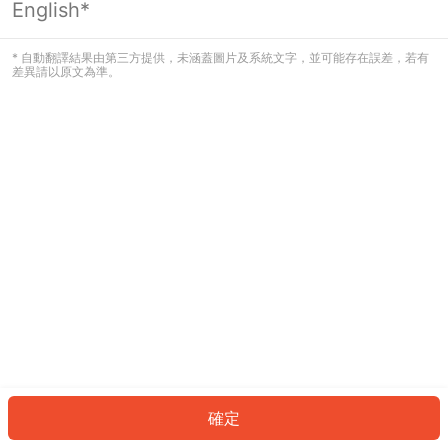
English*
發生錯誤！請登入並再試一次或回到主
頁。
* 自動翻譯結果由第三方提供，未涵蓋圖片及系統文字，並可能存在誤差，若有
差異請以原文為準。
登入
返回首頁
確定
ID: 971f3b1b435-0adc-4cbe-a930-3b6b3845e70f