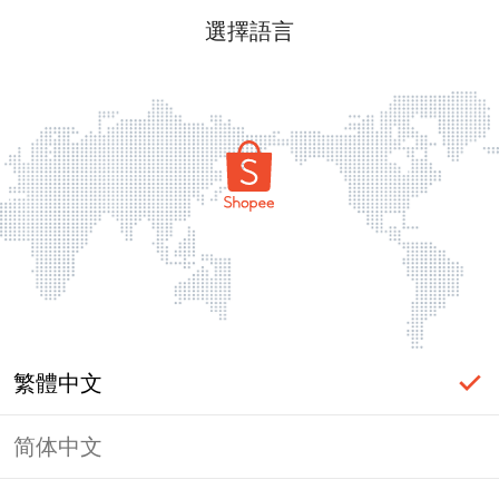
選擇語言
繁體中文
简体中文
頁面無法顯示