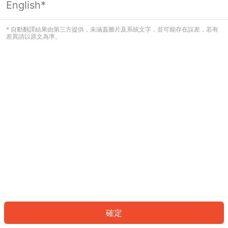
English*
發生錯誤！請登入並再試一次或回到主
頁。
* 自動翻譯結果由第三方提供，未涵蓋圖片及系統文字，並可能存在誤差，若有
差異請以原文為準。
登入
返回首頁
確定
ID: 55088d257a8-ddb4-4527-9000-864a8634dc40