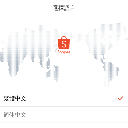
選擇語言
繁體中文
简体中文
頁面無法顯示