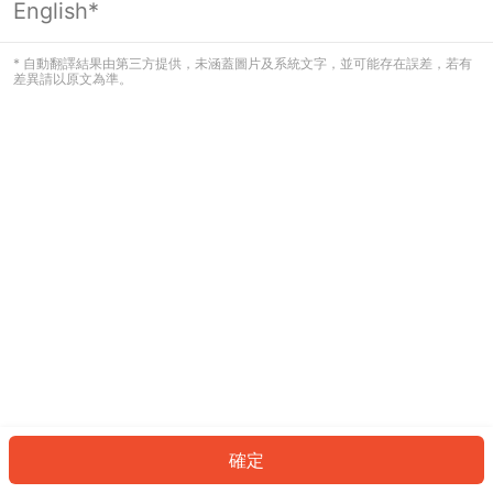
English*
發生錯誤！請登入並再試一次或回到主
頁。
* 自動翻譯結果由第三方提供，未涵蓋圖片及系統文字，並可能存在誤差，若有
差異請以原文為準。
登入
返回首頁
確定
ID: 255c3884a1b-bf35-41be-a524-2d1d898292a9