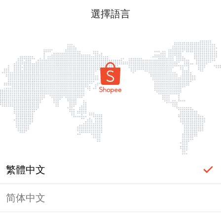
選擇語言
繁體中文
简体中文
頁面無法顯示