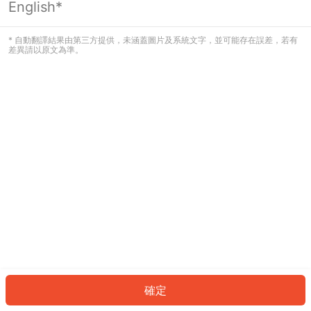
English*
發生錯誤！請登入並再試一次或回到主
頁。
* 自動翻譯結果由第三方提供，未涵蓋圖片及系統文字，並可能存在誤差，若有
差異請以原文為準。
登入
返回首頁
確定
ID: 7117c5564e3-cccb-42be-985d-78eb820b8767