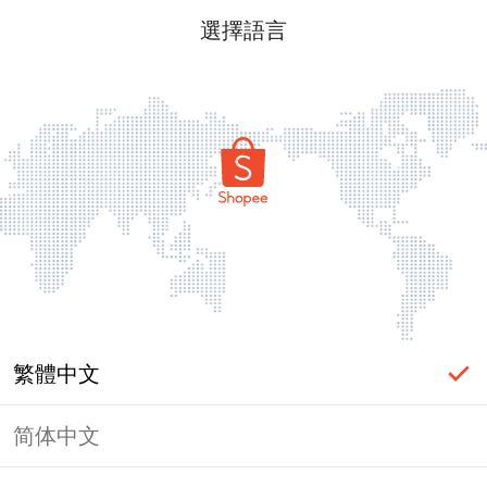
選擇語言
繁體中文
简体中文
頁面無法顯示