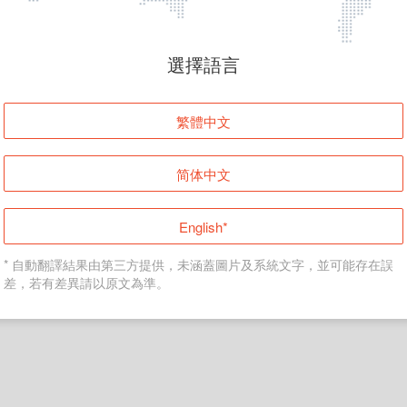
頁面無法顯示
選擇語言
發生錯誤！請登入並再試一次或回到主頁。
繁體中文
登入
简体中文
返回首頁
English*
* 自動翻譯結果由第三方提供，未涵蓋圖片及系統文字，並可能存在誤
差，若有差異請以原文為準。