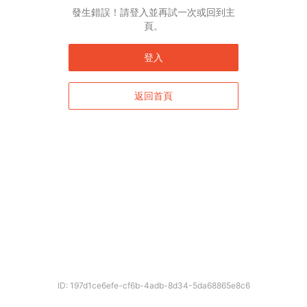
發生錯誤！請登入並再試一次或回到主
頁。
登入
返回首頁
ID: 197d1ce6efe-cf6b-4adb-8d34-5da68865e8c6