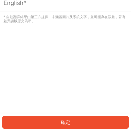
English*
發生錯誤！請登入並再試一次或回到主
頁。
* 自動翻譯結果由第三方提供，未涵蓋圖片及系統文字，並可能存在誤差，若有
差異請以原文為準。
登入
返回首頁
確定
ID: 874f94d623e-b713-4c80-b11b-71dba2d60bfd