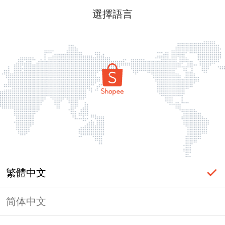
選擇語言
繁體中文
简体中文
頁面無法顯示