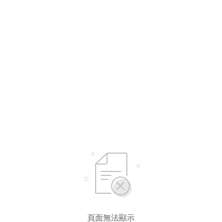
選擇語言
繁體中文
简体中文
頁面無法顯示