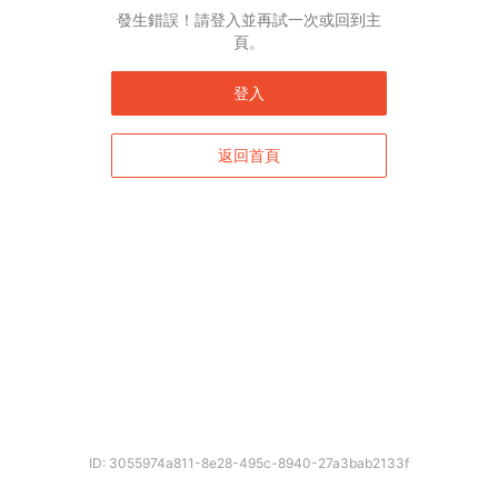
English*
發生錯誤！請登入並再試一次或回到主
頁。
* 自動翻譯結果由第三方提供，未涵蓋圖片及系統文字，並可能存在誤差，若有
差異請以原文為準。
登入
返回首頁
確定
ID: 3055974a811-8e28-495c-8940-27a3bab2133f