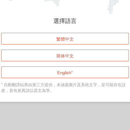
頁面無法顯示
選擇語言
發生錯誤！請登入並再試一次或回到主頁。
繁體中文
登入
简体中文
返回首頁
English*
* 自動翻譯結果由第三方提供，未涵蓋圖片及系統文字，並可能存在誤
差，若有差異請以原文為準。