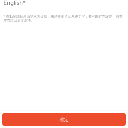
English*
發生錯誤！請登入並再試一次或回到主
頁。
* 自動翻譯結果由第三方提供，未涵蓋圖片及系統文字，並可能存在誤差，若有
差異請以原文為準。
登入
返回首頁
確定
ID: 599300e6ffb-f1ab-4aa2-8a58-df83d336cbfe