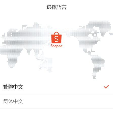
選擇語言
繁體中文
简体中文
頁面無法顯示