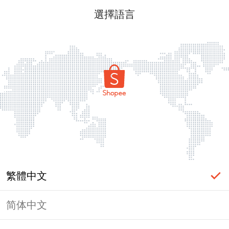
選擇語言
繁體中文
简体中文
頁面無法顯示