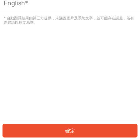
English*
發生錯誤！請登入並再試一次或回到主
頁。
* 自動翻譯結果由第三方提供，未涵蓋圖片及系統文字，並可能存在誤差，若有
差異請以原文為準。
登入
返回首頁
確定
ID: 2099a106cfd-6e9f-4e63-8e97-17c577281ccf