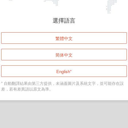
頁面無法顯示
選擇語言
發生錯誤！請登入並再試一次或回到主頁。
繁體中文
登入
简体中文
返回首頁
English*
* 自動翻譯結果由第三方提供，未涵蓋圖片及系統文字，並可能存在誤
差，若有差異請以原文為準。