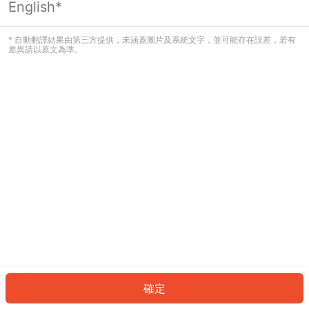
English*
發生錯誤！請登入並再試一次或回到主
頁。
* 自動翻譯結果由第三方提供，未涵蓋圖片及系統文字，並可能存在誤差，若有
差異請以原文為準。
登入
返回首頁
確定
ID: 674054bd80a-6384-4131-9308-4ce16ea77058