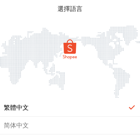
選擇語言
繁體中文
简体中文
頁面無法顯示