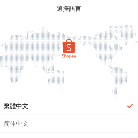
選擇語言
繁體中文
简体中文
頁面無法顯示