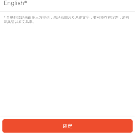
English*
發生錯誤！請登入並再試一次或回到主
頁。
* 自動翻譯結果由第三方提供，未涵蓋圖片及系統文字，並可能存在誤差，若有
差異請以原文為準。
登入
返回首頁
確定
ID: 26901bca7dc-9bc5-4baf-b2d9-b5aa31044b02